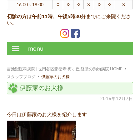
○
○
○
○
○
16:00～18:00
✕
✕
初診の方
は
午前11時、午後5時30分
までにご来院くださ
い。
menu
吉池獣医科病院 | 世田谷区豪徳寺 梅ヶ丘 経堂の動物病院 HOME
スタッフブログ
伊藤家のお犬様
伊藤家のお犬様
2016年12月7日
今日は伊藤家のお犬様を紹介します