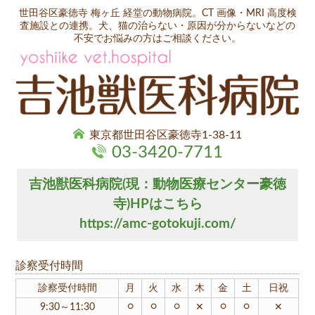
世田谷区豪徳寺 梅ヶ丘 経堂の動物病院。CT 画像・MRI 高度検
査施設との連携。犬、猫の治らない・原因が分からないなどの
不安でお悩みの方はご相談ください。
東京都世田谷区豪徳寺1-38-11
03-3420-7711
吉池獣医科病院(現：動物医療センター豪徳
寺)HPはこちら
https://amc-gotokuji.com/
診察受付時間
診察受付時間
月
火
水
木
金
土
日祝
○
○
○
○
○
9:30～11:30
✕
✕