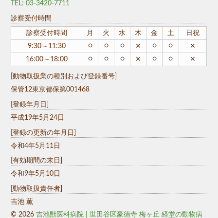
TEL: 03-3420-7711
診察受付時間
診察受付時間
月
火
水
木
金
土
日祝
○
○
○
○
○
9:30～11:30
✕
✕
○
○
○
○
○
16:00～18:00
✕
✕
[動物取扱業の種別および登録番号]
保管12東京都保第001468
[登録年月日]
平成19年5月24日
[登録の更新の年月日]
令和4年5月11日
[有効期間の末日]
令和9年5月10日
[動物取扱責任者]
吉池 薫
© 2026
吉池獣医科病院 | 世田谷区豪徳寺 梅ヶ丘 経堂の動物病