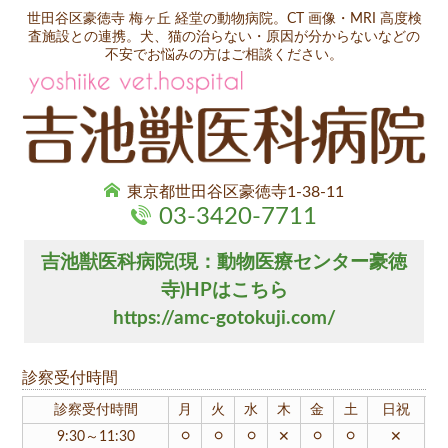
世田谷区豪徳寺 梅ヶ丘 経堂の動物病院。CT 画像・MRI 高度検
査施設との連携。犬、猫の治らない・原因が分からないなどの
不安でお悩みの方はご相談ください。
東京都世田谷区豪徳寺1-38-11
03-3420-7711
吉池獣医科病院(現：動物医療センター豪徳
寺)HPはこちら
https://amc-gotokuji.com/
診察受付時間
診察受付時間
月
火
水
木
金
土
日祝
○
○
○
○
○
9:30～11:30
✕
✕