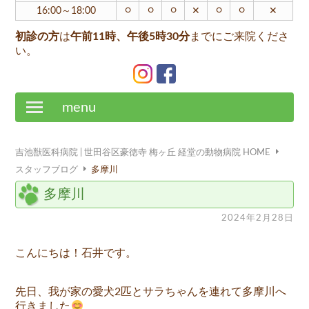
○
○
○
○
○
16:00～18:00
✕
✕
初診の方
は
午前11時、午後5時30分
までにご来院くださ
い。
menu
吉池獣医科病院 | 世田谷区豪徳寺 梅ヶ丘 経堂の動物病院 HOME
スタッフブログ
多摩川
多摩川
2024年2月28日
こんにちは！石井です。
先日、我が家の愛犬2匹とサラちゃんを連れて多摩川へ
行きました