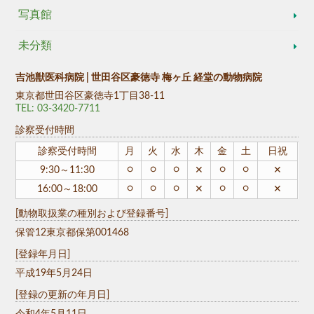
写真館
未分類
吉池獣医科病院 | 世田谷区豪徳寺 梅ヶ丘 経堂の動物病院
東京都世田谷区豪徳寺1丁目38-11
TEL: 03-3420-7711
診察受付時間
診察受付時間
月
火
水
木
金
土
日祝
○
○
○
○
○
9:30～11:30
✕
✕
○
○
○
○
○
16:00～18:00
✕
✕
[動物取扱業の種別および登録番号]
保管12東京都保第001468
[登録年月日]
平成19年5月24日
[登録の更新の年月日]
令和4年5月11日