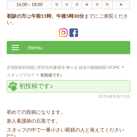
○
○
○
○
○
16:00～18:00
✕
✕
初診の方
は
午前11時、午後5時30分
までにご来院くださ
い。
menu
吉池獣医科病院 | 世田谷区豪徳寺 梅ヶ丘 経堂の動物病院 HOME
スタッフブログ
初投稿です♪
初投稿です♪
2016年8月17日
初めての投稿になります。
新人看護師の石黒です。
スタッフの中で一番小さい眼鏡の人と覚えてください
(^^♪