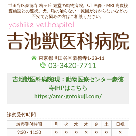
世田谷区豪徳寺 梅ヶ丘 経堂の動物病院。CT 画像・MRI 高度検
査施設との連携。犬、猫の治らない・原因が分からないなどの
不安でお悩みの方はご相談ください。
東京都世田谷区豪徳寺1-38-11
03-3420-7711
吉池獣医科病院(現：動物医療センター豪徳
寺)HPはこちら
https://amc-gotokuji.com/
診察受付時間
診察受付時間
月
火
水
木
金
土
日祝
○
○
○
○
○
9:30～11:30
✕
✕