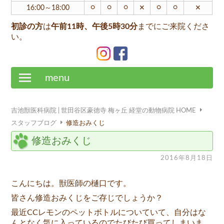
○
○
○
○
○
16:00～18:00
✕
✕
初診の方
は
午前11時、午後5時30分
までにご来院くださ
い。
menu
吉池獣医科病院 | 世田谷区豪徳寺 梅ヶ丘 経堂の動物病院 HOME
スタッフブログ
修造おみくじ
修造おみくじ
2016年8月18日
こんにちは。獣医師の樋口です。
皆さん修造おみくじをご存じでしょうか？
最近CCレモンのペットボトルについていて、自分はな
んとなく気に入っているのでたびたび買ってしまいま