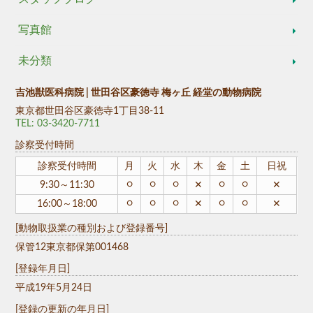
写真館
未分類
吉池獣医科病院 | 世田谷区豪徳寺 梅ヶ丘 経堂の動物病院
東京都世田谷区豪徳寺1丁目38-11
TEL: 03-3420-7711
診察受付時間
診察受付時間
月
火
水
木
金
土
日祝
○
○
○
○
○
9:30～11:30
✕
✕
○
○
○
○
○
16:00～18:00
✕
✕
[動物取扱業の種別および登録番号]
保管12東京都保第001468
[登録年月日]
平成19年5月24日
[登録の更新の年月日]