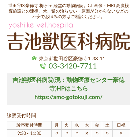
世田谷区豪徳寺 梅ヶ丘 経堂の動物病院。CT 画像・MRI 高度検
査施設との連携。犬、猫の治らない・原因が分からないなどの
不安でお悩みの方はご相談ください。
東京都世田谷区豪徳寺1-38-11
03-3420-7711
吉池獣医科病院(現：動物医療センター豪徳
寺)HPはこちら
https://amc-gotokuji.com/
診察受付時間
診察受付時間
月
火
水
木
金
土
日祝
○
○
○
○
○
9:30～11:30
✕
✕