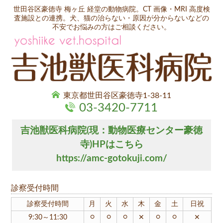
世田谷区豪徳寺 梅ヶ丘 経堂の動物病院。CT 画像・MRI 高度検
査施設との連携。犬、猫の治らない・原因が分からないなどの
不安でお悩みの方はご相談ください。
東京都世田谷区豪徳寺1-38-11
03-3420-7711
吉池獣医科病院(現：動物医療センター豪徳
寺)HPはこちら
https://amc-gotokuji.com/
診察受付時間
診察受付時間
月
火
水
木
金
土
日祝
○
○
○
○
○
9:30～11:30
✕
✕