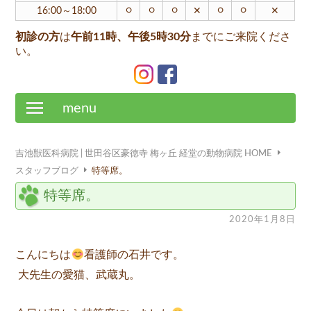
○
○
○
○
○
16:00～18:00
✕
✕
初診の方
は
午前11時、午後5時30分
までにご来院くださ
い。
menu
吉池獣医科病院 | 世田谷区豪徳寺 梅ヶ丘 経堂の動物病院 HOME
スタッフブログ
特等席。
特等席。
2020年1月8日
こんにちは
看護師の石井です。
大先生の愛猫、武蔵丸。