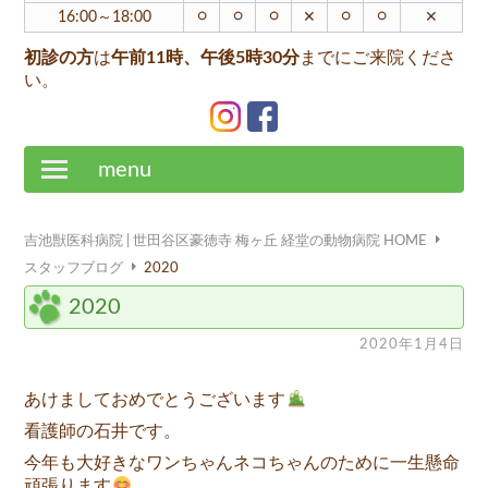
○
○
○
○
○
16:00～18:00
✕
✕
初診の方
は
午前11時、午後5時30分
までにご来院くださ
い。
menu
吉池獣医科病院 | 世田谷区豪徳寺 梅ヶ丘 経堂の動物病院 HOME
スタッフブログ
2020
2020
2020年1月4日
あけましておめでとうございます
看護師の石井です。
今年も大好きなワンちゃんネコちゃんのために一生懸命
頑張ります