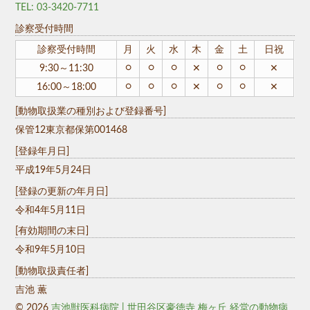
TEL: 03-3420-7711
診察受付時間
診察受付時間
月
火
水
木
金
土
日祝
○
○
○
○
○
9:30～11:30
✕
✕
○
○
○
○
○
16:00～18:00
✕
✕
[動物取扱業の種別および登録番号]
保管12東京都保第001468
[登録年月日]
平成19年5月24日
[登録の更新の年月日]
令和4年5月11日
[有効期間の末日]
令和9年5月10日
[動物取扱責任者]
吉池 薫
© 2026
吉池獣医科病院 | 世田谷区豪徳寺 梅ヶ丘 経堂の動物病