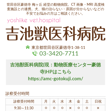
世田谷区豪徳寺 梅ヶ丘 経堂の動物病院。CT 画像・MRI 高度検
査施設との連携。犬、猫の治らない・原因が分からないなどの
不安でお悩みの方はご相談ください。
東京都世田谷区豪徳寺1-38-11
03-3420-7711
吉池獣医科病院(現：動物医療センター豪徳
寺)HPはこちら
https://amc-gotokuji.com/
診察受付時間
診察受付時間
月
火
水
木
金
土
日祝
○
○
○
○
○
9:30～11:30
✕
✕